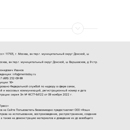
»: 117105, г. Москва, вн.тер.г. муниципальный округ Донской, ш
Москва, вн.тер.г. муниципальный округ Донской, ш Варшавское, д. 9 стр.
еонидович Иванов
едакции: info@mentoday.ru
 (495) 252-09-99
кции: 16+
ровано Федеральной службой по надзору в сфере связи,
й и массовых коммуникаций, регистрационный номер и дата
рации: серия Эл № ФС77-84122 от 09 ноября 2022 г.
Пресс»
 на Сайте Пользователь безвозмездно предоставляет ООО «Фэшн
рава на использование, воспроизведение, распространение, создание
 а также на демонстрацию материалов и доведение их до всеобщего