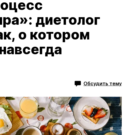
роцесс
ра»: диетолог
ак, о котором
навсегда
Обсудить тему