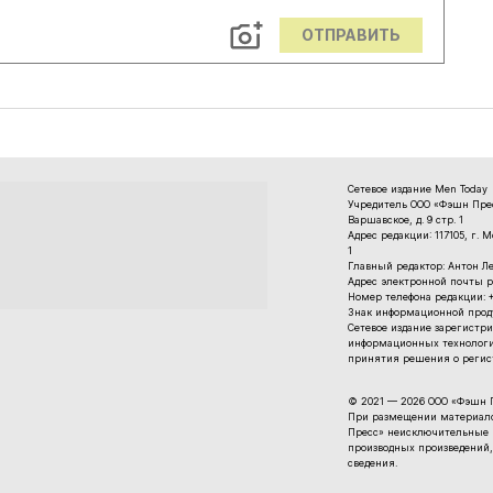
ОТПРАВИТЬ
Сетевое издание Men Today
Учредитель ООО «Фэшн Пресс
Варшавское, д. 9 стр. 1
Адрес редакции: 117105, г. 
1
Главный редактор: Антон Л
Адрес электронной почты р
Номер телефона редакции: +7
Знак информационной проду
Cетевое издание зарегистри
информационных технологи
принятия решения о регист
© 2021 — 2026 ООО «Фэшн 
При размещении материалов
Пресс» неисключительные п
производных произведений,
сведения.