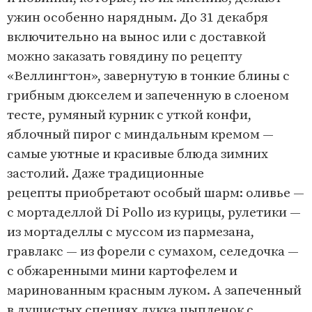
ужин особенно нарядным. До 31 декабря
включительно на вынос или с доставкой
можно заказать говядину по рецепту
«Веллингтон», завернутую в тонкие блины с
грибным дюкселем и запеченную в слоеном
тесте, румяный курник с уткой конфи,
яблочный пирог с миндальным кремом —
самые уютные и красивые блюда зимних
застолий. Даже традиционные
рецепты приобретают особый шарм: оливье —
с мортаделлой Di Pollo из курицы, рулетики —
из мортаделлы с муссом из пармезана,
гравлакс — из форели с сумахом, селедочка —
с обжаренными мини картофелем и
маринованным красным луком. А запеченный
в душистых специях дукка цыпленок с