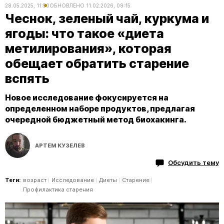
28.05.2025, 11:50
ОБНОВЛЕНО
11.02.2026, 09:15
Чеснок, зеленый чай, куркума и
ягоды: что такое «диета
метилирования», которая
обещает обратить старение
вспять
Новое исследование фокусируется на
определенном наборе продуктов, предлагая
очередной бюджетный метод биохакинга.
АРТЕМ КУЗЕЛЕВ
Обсудить тему
Теги:
возраст
Исследование
Диеты
Старение
Профилактика старения