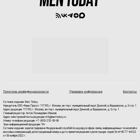
Политика конфиденциальности
Правовая информация
Контакты
Сетевое издание Men Today
Учредитель ООО «Фэшн Пресс»: 117105, г. Москва, вн.тер.г. муниципальный округ Донской, ш Варшавское, д. 9 стр. 1
Адрес редакции: 117105, г. Москва, вн.тер.г. муниципальный округ Донской, ш Варшавское, д. 9 стр. 1
Главный редактор: Антон Леонидович Иванов
Адрес электронной почты редакции: info@mentoday.ru
Номер телефона редакции: +7 (495) 252-09-99
Знак информационной продукции: 16+
Cетевое издание зарегистрировано Федеральной службой по надзору в сфере связи, информационных технологий и
массовых коммуникаций, регистрационный номер и дата принятия решения о регистрации: серия Эл № ФС77-84122
от 09 ноября 2022 г.