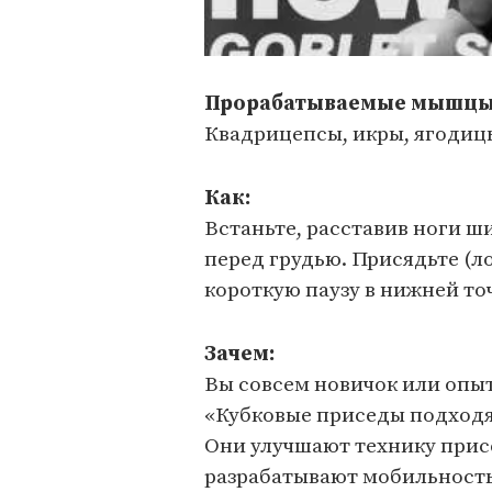
Прорабатываемые мышцы
Квадрицепсы, икры, ягодицы
Как:
Встаньте, расставив ноги ш
перед грудью. Присядьте (л
короткую паузу в нижней точ
Зачем:
Вы совсем новичок или опы
«Кубковые приседы подходят
Они улучшают технику прис
разрабатывают мобильность