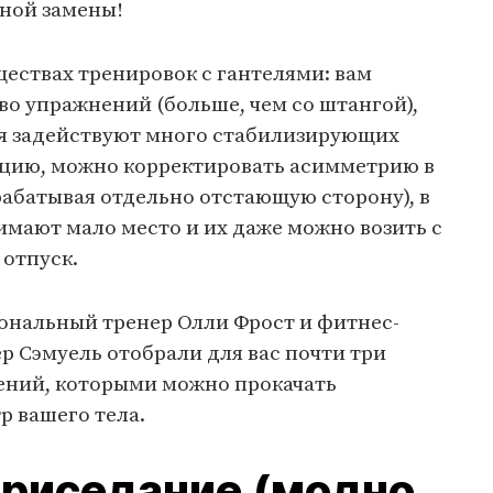
йной замены!
ествах тренировок с гантелями: вам
о упражнений (больше, чем со штангой),
я задействуют много стабилизирующих
цию, можно корректировать асимметрию в
абатывая отдельно отстающую сторону), в
имают мало место и их даже можно возить с
 отпуск.
сональный тренер Олли Фрост и фитнес-
р Сэмуель отобрали для вас почти три
ений, которыми можно прокачать
р вашего тела.
 приседание (модно