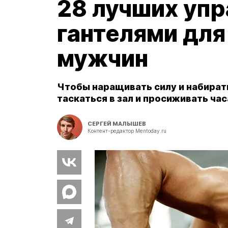
28 лучших уп
гантелями дл
мужчин
Чтобы наращивать силу и набират
таскаться в зал и просиживать час
СЕРГЕЙ МАЛЫШЕВ
Контент-редактор Mentoday.ru