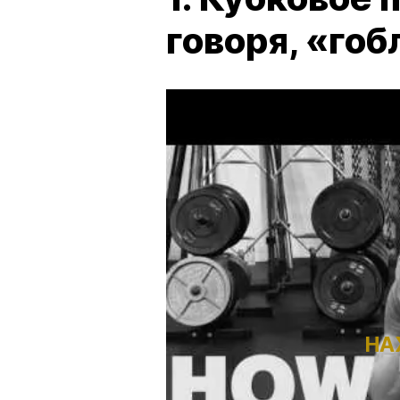
говоря, «гоб
НА