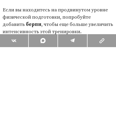
Если вы находитесь на продвинутом уровне
физической подготовки, попробуйте
добавить
берпи
, чтобы еще больше увеличить
интенсивность этой тренировки.
Поделиться
Комментарии
Вы уже сейчас можете ответить автору анонимно. Если хотите
комментировать под своим именем и следить за дискуссией —
войдите
или
зарегистрируйтесь