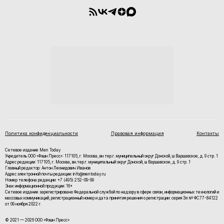
Политика конфиденциальности
Правовая информация
Контакты
Сетевое издание Men Today
Учредитель ООО «Фэшн Пресс»: 117105, г. Москва, вн.тер.г. муниципальный округ Донской, ш Варшавское, д. 9 стр. 1
Адрес редакции: 117105, г. Москва, вн.тер.г. муниципальный округ Донской, ш Варшавское, д. 9 стр. 1
Главный редактор: Антон Леонидович Иванов
Адрес электронной почты редакции: info@mentoday.ru
Номер телефона редакции: +7 (495) 252-09-99
Знак информационной продукции: 16+
Cетевое издание зарегистрировано Федеральной службой по надзору в сфере связи, информационных технологий и
массовых коммуникаций, регистрационный номер и дата принятия решения о регистрации: серия Эл № ФС77-84122
от 09 ноября 2022 г.
© 2021 — 2026 ООО «Фэшн Пресс»