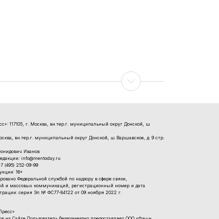
»: 117105, г. Москва, вн.тер.г. муниципальный округ Донской, ш
Москва, вн.тер.г. муниципальный округ Донской, ш Варшавское, д. 9 стр.
еонидович Иванов
едакции: info@mentoday.ru
 (495) 252-09-99
кции: 16+
ровано Федеральной службой по надзору в сфере связи,
й и массовых коммуникаций, регистрационный номер и дата
рации: серия Эл № ФС77-84122 от 09 ноября 2022 г.
Пресс»
 на Сайте Пользователь безвозмездно предоставляет ООО «Фэшн