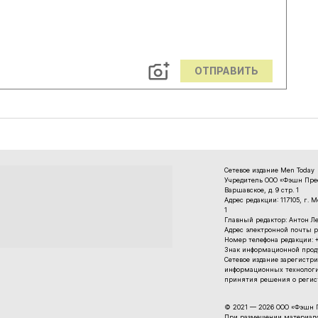
ОТПРАВИТЬ
Сетевое издание Men Today
Учредитель ООО «Фэшн Пресс
Варшавское, д. 9 стр. 1
Адрес редакции: 117105, г. 
1
Главный редактор: Антон Л
Адрес электронной почты р
Номер телефона редакции: +7
Знак информационной проду
Cетевое издание зарегистри
информационных технологи
принятия решения о регист
© 2021 — 2026 ООО «Фэшн 
При размещении материалов