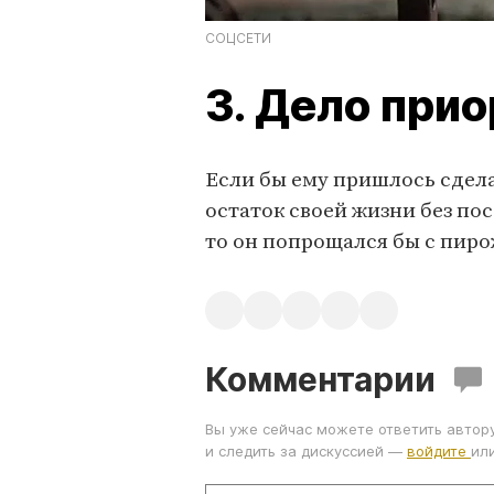
СОЦСЕТИ
3. Дело при
Если бы ему пришлось сдела
остаток своей жизни без по
то он попрощался бы с пир
Комментарии
Вы уже сейчас можете ответить автор
и следить за дискуссией —
войдите
ил