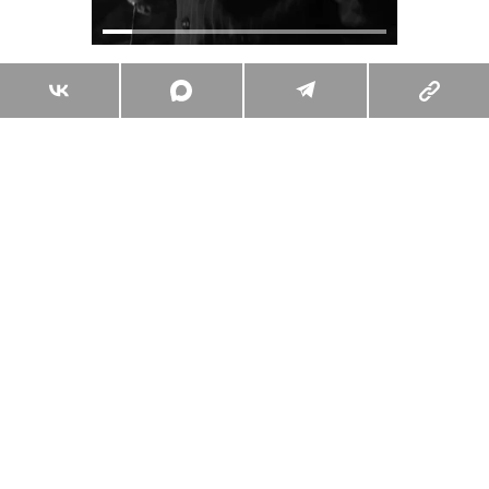
Поделиться
3 комментария
Елизавета Сидоренко
А что вы об этом думаете?
Комментарии
3
Вы уже сейчас можете ответить автору анонимно. Если хотите
комментировать под своим именем и следить за дискуссией —