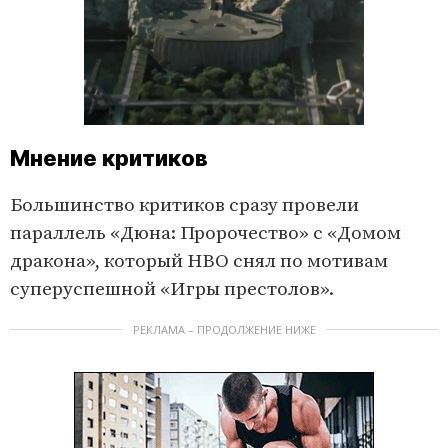
l
o
a
d
i
n
g
.
Мнение критиков
Большинство критиков сразу провели
параллель «Дюна: Пророчество» с «Домом
дракона», который HBO снял по мотивам
суперуспешной «Игры престолов».
РЕКЛАМА – ПРОДОЛЖЕНИЕ НИЖЕ