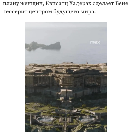
плану женщин, Квисатц Хадерах сделает Бене
Гессерит центром будущего мира.
V
i
d
e
o
P
l
a
y
e
r
i
s