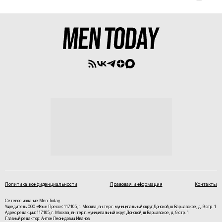
Политика конфиденциальности
Правовая информация
Контакты
Сетевое издание Men Today
Учредитель ООО «Фэшн Пресс»: 117105, г. Москва, вн.тер.г. муниципальный округ Донской, ш Варшавское, д. 9 стр. 1
Адрес редакции: 117105, г. Москва, вн.тер.г. муниципальный округ Донской, ш Варшавское, д. 9 стр. 1
Главный редактор: Антон Леонидович Иванов