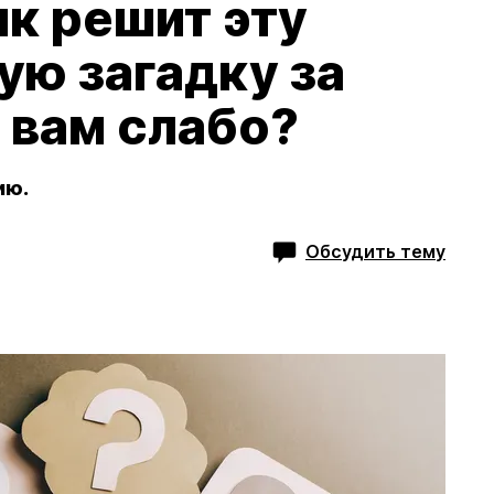
к решит эту
ую загадку за
а вам слабо?
ию.
Обсудить тему