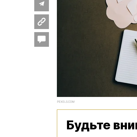
PEXELS.COM
Будьте вн