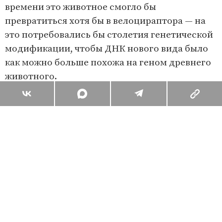
времени это животное смогло бы
превратиться хотя бы в велоцираптора — на
это потребовались бы столетия генетической
модификации, чтобы ДНК нового вида было
как можно больше похожа на геном древнего
животного.
Поделиться
Комментарии
Вы уже сейчас можете ответить автору анонимно. Если хотите
комментировать под своим именем и следить за дискуссией —
войдите
или
зарегистрируйтесь