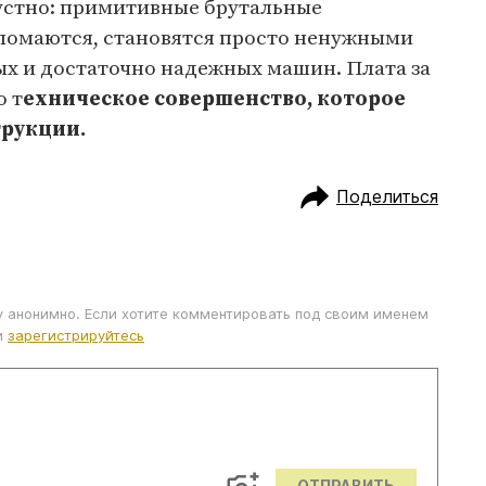
рустно: примитивные брутальные
 ломаются, становятся просто ненужными
ых и достаточно надежных машин. Плата за
о т
ехническое совершенство, которое
трукции.
Поделиться
у анонимно. Если хотите комментировать под своим именем
и
зарегистрируйтесь
ОТПРАВИТЬ