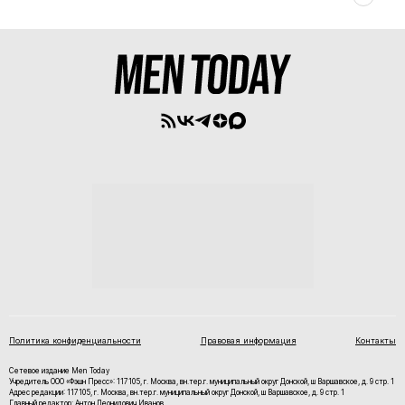
Политика конфиденциальности
Правовая информация
Контакты
Сетевое издание Men Today
Учредитель ООО «Фэшн Пресс»: 117105, г. Москва, вн.тер.г. муниципальный округ Донской, ш Варшавское, д. 9 стр. 1
Адрес редакции: 117105, г. Москва, вн.тер.г. муниципальный округ Донской, ш Варшавское, д. 9 стр. 1
Главный редактор: Антон Леонидович Иванов