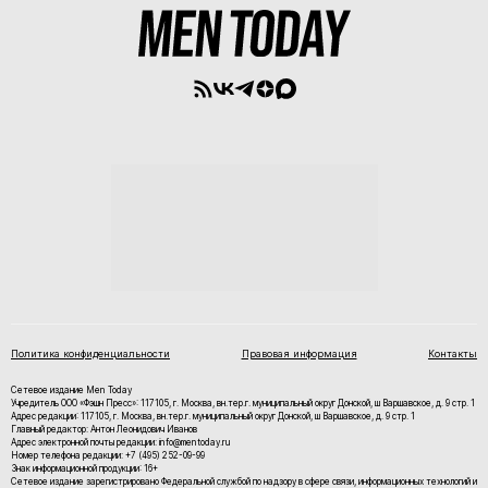
Политика конфиденциальности
Правовая информация
Контакты
Сетевое издание Men Today
Учредитель ООО «Фэшн Пресс»: 117105, г. Москва, вн.тер.г. муниципальный округ Донской, ш Варшавское, д. 9 стр. 1
Адрес редакции: 117105, г. Москва, вн.тер.г. муниципальный округ Донской, ш Варшавское, д. 9 стр. 1
Главный редактор: Антон Леонидович Иванов
Адрес электронной почты редакции: info@mentoday.ru
Номер телефона редакции: +7 (495) 252-09-99
Знак информационной продукции: 16+
Cетевое издание зарегистрировано Федеральной службой по надзору в сфере связи, информационных технологий и