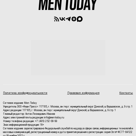
Политика конфиденциальности
Правовая информация
Контакты
Сетевое издание Men Today
Учредитель ООО «Фэшн Пресс»: 117105, г. Москва, вн.тер.г. муниципальный округ Донской, ш Варшавское, д. 9 стр. 1
Адрес редакции: 117105, г. Москва, вн.тер.г. муниципальный округ Донской, ш Варшавское, д. 9 стр. 1
Главный редактор: Антон Леонидович Иванов
Адрес электронной почты редакции: info@mentoday.ru
Номер телефона редакции: +7 (495) 252-09-99
Знак информационной продукции: 16+
Cетевое издание зарегистрировано Федеральной службой по надзору в сфере связи, информационных технологий и
массовых коммуникаций, регистрационный номер и дата принятия решения о регистрации: серия Эл № ФС77-84122
от 09 ноября 2022 г.