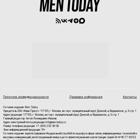
Политика конфиденциальности
Правовая информация
Контакты
Сетевое издание Men Today
Учредитель ООО «Фэшн Пресс»: 117105, г. Москва, вн.тер.г. муниципальный округ Донской, ш Варшавское, д. 9 стр. 1
Адрес редакции: 117105, г. Москва, вн.тер.г. муниципальный округ Донской, ш Варшавское, д. 9 стр. 1
Главный редактор: Антон Леонидович Иванов
Адрес электронной почты редакции: info@mentoday.ru
Номер телефона редакции: +7 (495) 252-09-99
Знак информационной продукции: 16+
Cетевое издание зарегистрировано Федеральной службой по надзору в сфере связи, информационных технологий и
массовых коммуникаций, регистрационный номер и дата принятия решения о регистрации: серия Эл № ФС77-84122