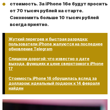
стоимость. За iPhone 16e будут просить
от 70 тысяч рублей на старте.
Сэкономить больше 10 тысяч рублей
всегда приятно.
Жуткий перегрев и быстрая разрядка:
пользователи iPhone жалуются на последнее
обновление Telegram
Слишком дорогой: что известно о дате
выхода, функциях и цене сверхтонкого iPhone
17
Стоимость iPhone 16 обрушилась вслед за
долларом: идеальный подарок к 14 февраля
найден​​​​​​​