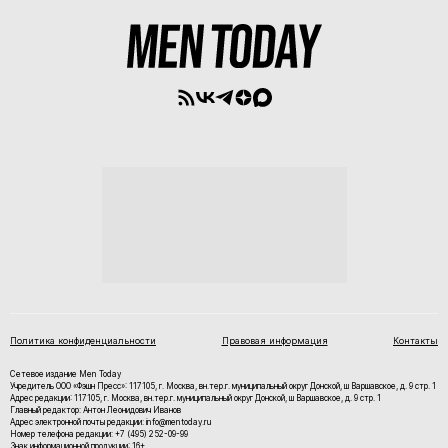
Политика конфиденциальности
Правовая информация
Контакты
Сетевое издание Men Today
Учредитель ООО «Фэшн Пресс»: 117105, г. Москва, вн.тер.г. муниципальный округ Донской, ш Варшавское, д. 9 стр. 1
Адрес редакции: 117105, г. Москва, вн.тер.г. муниципальный округ Донской, ш Варшавское, д. 9 стр. 1
Главный редактор: Антон Леонидович Иванов
Адрес электронной почты редакции: info@mentoday.ru
Номер телефона редакции: +7 (495) 252-09-99
Знак информационной продукции: 16+