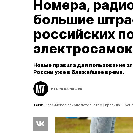
Номера, ради
большие штра
российских п
электросамок
Новые правила для пользования э
России уже в ближайшее время.
ИГОРЬ БАРЫШЕВ
Теги:
Российское законодательство
правила
Тран