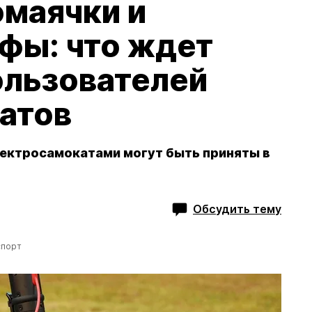
омаячки и
фы: что ждет
ользователей
атов
лектросамокатами могут быть приняты в
Обсудить тему
спорт