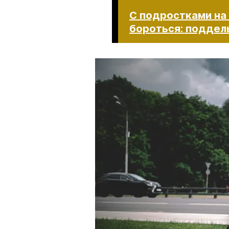
С подростками на
бороться: поддельны