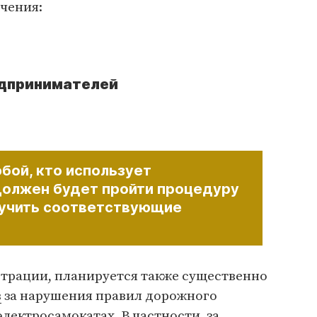
чения:
дпринимателей
бой, кто использует
должен будет пройти процедуру
лучить соответствующие
трации, планируется также существенно
в
за нарушения правил дорожного
лектросамокатах. В частности, за