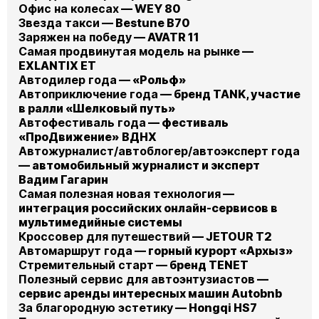
Офис на колесах
— WEY 80
Звезда такси
— Bestune B70
Заряжен на победу
— AVATR 11
Самая продвинутая модель на рынке
—
EXLANTIX ET
Автодилер года
— «Рольф»
Автоприключение года
— бренд TANK, участие
в ралли «Шелковый путь»
Автофестиваль года
— фестиваль
«ПроДвижение» ВДНХ
Автожурналист/автоблогер/автоэксперт года
— автомобильный журналист и эксперт
Вадим Гагарин
Самая полезная новая технология
—
интеграция российских онлайн-сервисов в
мультимедийные системы
Кроссовер для путешествий
— JETOUR T2
Автомаршрут года
— горный курорт «Архыз»
Стремительный старт
— бренд TENET
Полезный сервис для автоэнтузиастов
—
сервис аренды интересных машин Autobnb
За благородную эстетику
— Hongqi HS7