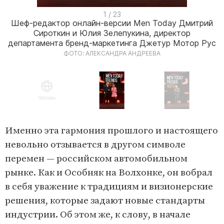
I
1 / 23
Шеф-редактор онлайн-версии Men Today Дмитрий
t
Сироткин и Юлия Зелепукина, директор
e
департамента бренд-маркетинга Джетур Мотор Рус
m
ФОТО: АЛЕКСАНДРА АНДРЕЕВА
1
o
f
2
I
3
t
Именно эта гармония прошлого и настоящего
e
невольно отзывается в другом символе
m
перемен — российском автомобильном
1
рынке. Как и Особняк на Волхонке, он вобрал
o
в себя уважение к традициям и визионерские
f
решения, которые задают новые стандарты
2
индустрии. Об этом же, к слову, в начале