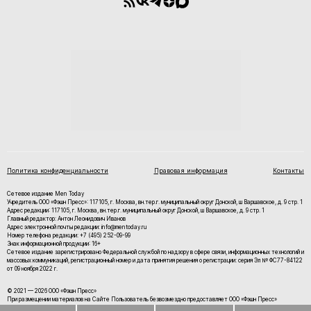
Политика конфиденциальности
Правовая информация
Контакты
Сетевое издание Men Today
Учредитель ООО «Фэшн Пресс»: 117105, г. Москва, вн.тер.г. муниципальный округ Донской, ш Варшавское, д. 9 стр. 1
Адрес редакции: 117105, г. Москва, вн.тер.г. муниципальный округ Донской, ш Варшавское, д. 9 стр. 1
Главный редактор: Антон Леонидович Иванов
Адрес электронной почты редакции: info@mentoday.ru
Номер телефона редакции: +7 (495) 252-09-99
Знак информационной продукции: 16+
Cетевое издание зарегистрировано Федеральной службой по надзору в сфере связи, информационных технологий и
массовых коммуникаций, регистрационный номер и дата принятия решения о регистрации: серия Эл № ФС77-84122
от 09 ноября 2022 г.
© 2021 — 2026 ООО «Фэшн Пресс»
При размещении материалов на Сайте Пользователь безвозмездно предоставляет ООО «Фэшн Пресс»
неисключительные права на использование, воспроизведение, распространение, создание производных