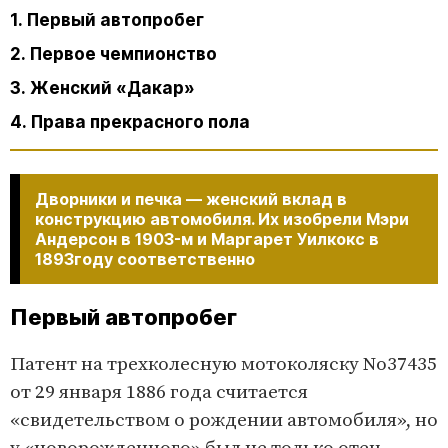
1. Первый автопробег
2. Первое чемпионство
3. Женский «Дакар»
4. Права прекрасного пола
Дворники и печка — женский вклад в
конструкцию автомобиля. Их изобрели Мэри
Андерсон в 1903-м и Маргарет Уилкокс в
1893году соответственно
Первый автопробег
Патент на трехколесную мотоколяску No37435
от 29 января 1886 года считается
«свидетельством о рождении автомобиля», но