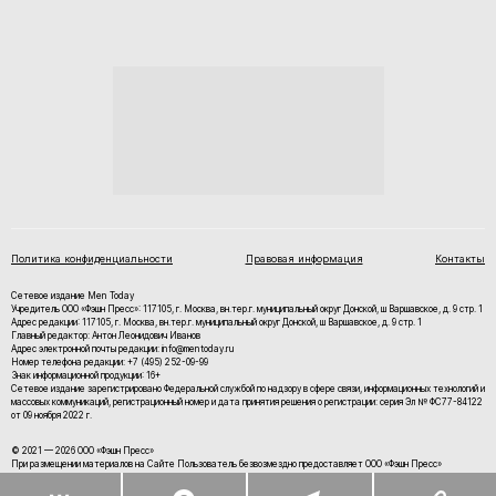
Политика конфиденциальности
Правовая информация
Контакты
Сетевое издание Men Today
Учредитель ООО «Фэшн Пресс»: 117105, г. Москва, вн.тер.г. муниципальный округ Донской, ш Варшавское, д. 9 стр. 1
Адрес редакции: 117105, г. Москва, вн.тер.г. муниципальный округ Донской, ш Варшавское, д. 9 стр. 1
Главный редактор: Антон Леонидович Иванов
Адрес электронной почты редакции: info@mentoday.ru
Номер телефона редакции: +7 (495) 252-09-99
Знак информационной продукции: 16+
Cетевое издание зарегистрировано Федеральной службой по надзору в сфере связи, информационных технологий и
массовых коммуникаций, регистрационный номер и дата принятия решения о регистрации: серия Эл № ФС77-84122
от 09 ноября 2022 г.
© 2021 — 2026 ООО «Фэшн Пресс»
При размещении материалов на Сайте Пользователь безвозмездно предоставляет ООО «Фэшн Пресс»
неисключительные права на использование, воспроизведение, распространение, создание производных
произведений, а также на демонстрацию материалов и доведение их до всеобщего сведения.