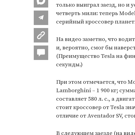
только выиграл заезд, но и 
четверть мили: теперь Mode
серийный кроссовер планет
На видео заметно, что води
и, вероятно, смог бы наверс
(Преимущество Tesla на фи
секунды.)
При этом отмечается, что Mo
Lamborghini – 1 900 кг; су
составляет 580 л. с., а двига
стоит кроссовер от Tesla зн
отличие от Aventador SV, ст
В следующем заезде (на виде