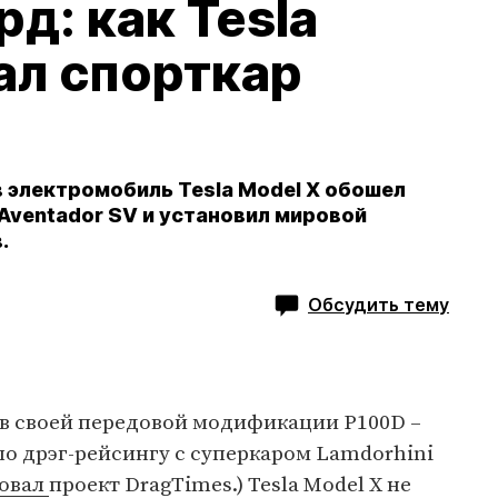
д: как Tesla
ал спорткар
в электромобиль Tesla Model X обошел
Aventador SV и установил мировой
.
Обсудить тему
 в своей передовой модификации P100D –
по дрэг-рейсингу с суперкаром Lamdorhini
зовал
проект DragTimes.) Tesla Model X не