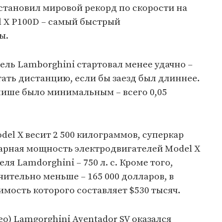
установил мировой рекорд по скорости на
l X P100D – самый быстрый
ы.
тель Lamborghini стартовал менее удачно –
тать дистанцию, если бы заезд был длиннее.
нише было минимальным – всего 0,05
del X весит 2 500 килограммов, суперкар
ммарная мощность электродвигателей Model X
теля Lamdorghini – 750 л. с. Кроме того,
ачительно меньше – 165 000 долларов, в
оимость которого составляет $530 тысяч.
о) Lamgorghini Aventador SV оказался