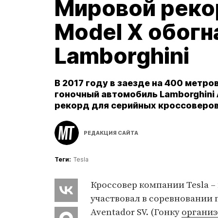
Мировой рекор
Model X обогн
Lamborghini
В 2017 году в заезде на 400 метро
гоночный автомобиль Lamborghini 
рекорд для серийных кроссоверов
РЕДАКЦИЯ САЙТА
Теги:
Tesla
Кроссовер компании Tesla –
участвовал в соревновании 
Aventador SV. (Гонку
органи