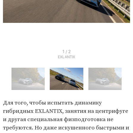
I
1 / 2
EXLANTIX
t
e
m
1
o
I
f
t
Для того, чтобы испытать динамику
2
e
гибридных EXLANTIX, занятия на центрифуге
m
и другая специальная физподготовка не
1
требуются. Но даже искушенного быстрыми и