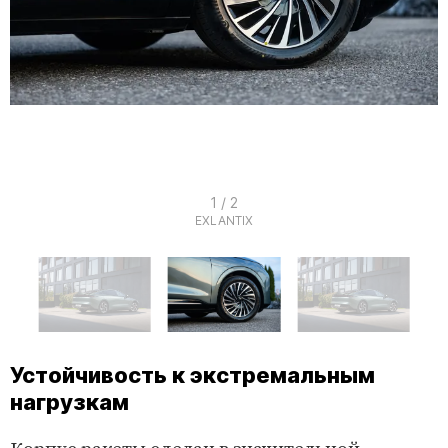
I
1 / 2
EXLANTIX
t
e
m
1
o
I
f
t
Устойчивость к экстремальным
2
нагрузкам
e
m