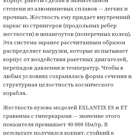
Корпус ракеты сделан в значительной
1
степени из алюминиевых сплавов — легких и
o
прочных. Жесткость ему придает внутренний
f
каркас из стрингеров (продольных ребер
2
жесткости) и шпангоутов (поперечных колец).
Эта система заранее рассчитанным образом
распределяет нагрузки, которые испытывает
корпус от воздействия ракетных двигателей,
перепадов давления и температур. Чтобы в
любых условиях сохранялась форма сечения и
структурная целостность космического
корабля.
Жесткость кузова моделей EXLANTIX ES и ET
сравнима с гиперкарами — значение этого
показателя превышает 40 000 Нм/гр. В
результате получился кокпит, стойкий к