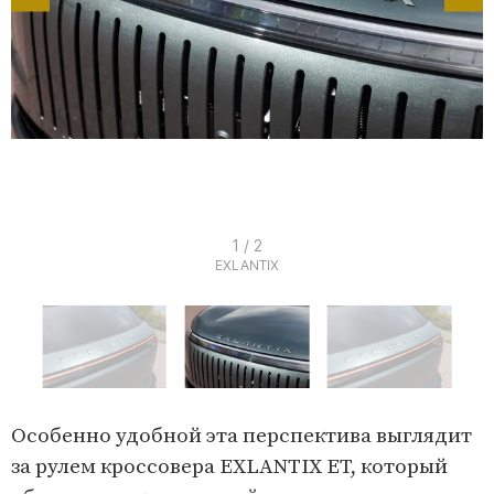
I
1 / 2
EXLANTIX
t
e
m
1
o
I
f
t
Особенно удобной эта перспектива выглядит
2
e
за рулем кроссовера EXLANTIX ET, который