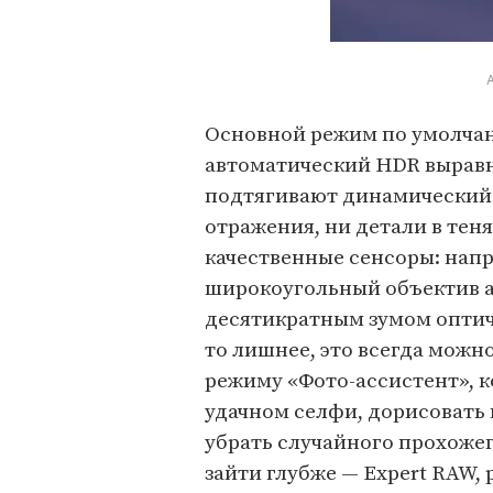
I
t
e
Основной режим по умолчан
m
автоматический HDR выравн
1
подтягивают динамический 
o
отражения, ни детали в теня
f
качественные сенсоры: напри
3
широкоугольный объектив а
десятикратным зумом оптиче
то лишнее, это всегда можн
режиму «Фото-ассистент», к
удачном селфи, дорисовать
убрать случайного прохожег
зайти глубже — Expert RAW, 