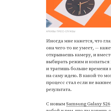
АРХИВЫ ПРЕСС-СЛУЖБЫ
Иногда мне кажется, что гла
она чего-то не умеет, — каж
открываешь камеру, и вмест
выбирать режим и копаться 
и тратишь больше времени н
на саму идею. В какой-то м
процесс стал если не важне
результата.
С новым
Samsung Galaxy S26
тобой и тем, что ты хочешь