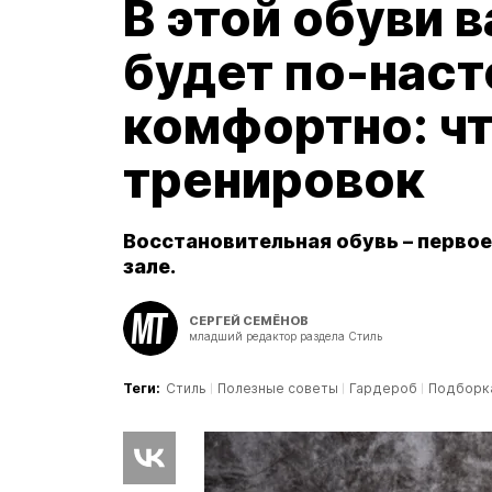
В этой обуви 
будет по-нас
комфортно: чт
тренировок
Восстановительная обувь – первое
зале.
СЕРГЕЙ СЕМЁНОВ
младший редактор раздела Стиль
Теги:
Стиль
Полезные советы
Гардероб
Подборк