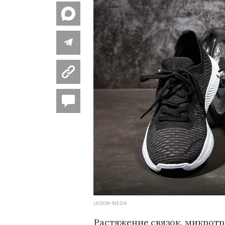
LEGION-MEDIA
Растяжение связок, микротр