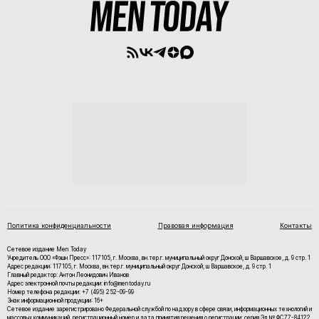
Политика конфиденциальности
Правовая информация
Контакты
Сетевое издание Men Today
Учредитель ООО «Фэшн Пресс»: 117105, г. Москва, вн.тер.г. муниципальный округ Донской, ш Варшавское, д. 9 стр. 1
Адрес редакции: 117105, г. Москва, вн.тер.г. муниципальный округ Донской, ш Варшавское, д. 9 стр. 1
Главный редактор: Антон Леонидович Иванов
Адрес электронной почты редакции: info@mentoday.ru
Номер телефона редакции: +7 (495) 252-09-99
Знак информационной продукции: 16+
Cетевое издание зарегистрировано Федеральной службой по надзору в сфере связи, информационных технологий и
массовых коммуникаций, регистрационный номер и дата принятия решения о регистрации: серия Эл № ФС77-84122