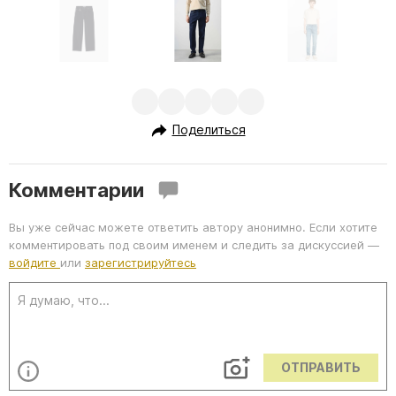
m
1
o
I
f
t
6
e
Поделиться
m
1
Комментарии
o
f
Вы уже сейчас можете ответить автору анонимно. Если хотите
6
комментировать под своим именем и следить за дискуссией —
войдите
или
зарегистрируйтесь
ОТПРАВИТЬ