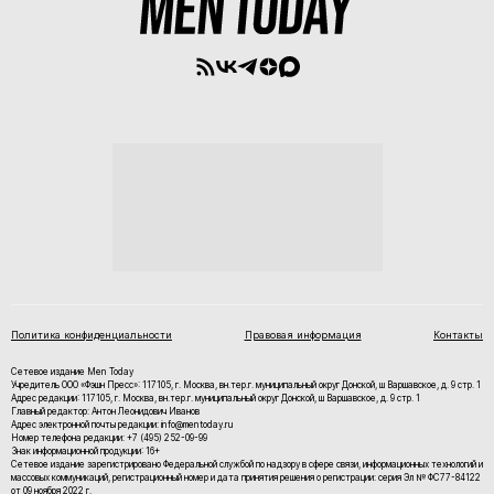
Политика конфиденциальности
Правовая информация
Контакты
Сетевое издание Men Today
Учредитель ООО «Фэшн Пресс»: 117105, г. Москва, вн.тер.г. муниципальный округ Донской, ш Варшавское, д. 9 стр. 1
Адрес редакции: 117105, г. Москва, вн.тер.г. муниципальный округ Донской, ш Варшавское, д. 9 стр. 1
Главный редактор: Антон Леонидович Иванов
Адрес электронной почты редакции: info@mentoday.ru
Номер телефона редакции: +7 (495) 252-09-99
Знак информационной продукции: 16+
Cетевое издание зарегистрировано Федеральной службой по надзору в сфере связи, информационных технологий и
массовых коммуникаций, регистрационный номер и дата принятия решения о регистрации: серия Эл № ФС77-84122
от 09 ноября 2022 г.