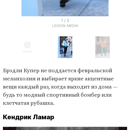
I
1 / 3
LEGION-MEDIA
t
e
m
1
o
I
f
t
Брэдли Купер не поддается февральской
3
e
меланхолии и выбирает яркие акцентные
m
вещи каждый раз, когда выходит из дома —
1
будь то модный спортивный бомбер или
o
клетчатая рубашка.
f
Кендрик Ламар
3