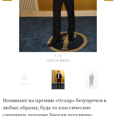
I
1 / 3
LEGION-MEDIA
t
e
m
1
o
I
f
t
Номинант на премию «Оскар» безупречен в
3
e
любых образах, будь то классические
m
смокинги, которые Броуди регулярно