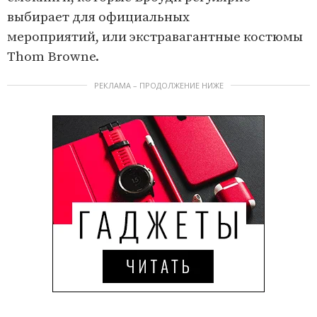
1
выбирает для официальных
o
мероприятий, или экстравагантные костюмы
f
Thom Browne.
3
РЕКЛАМА – ПРОДОЛЖЕНИЕ НИЖЕ