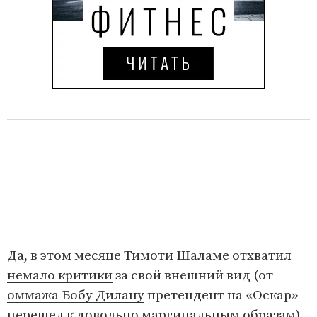
4
Да, в этом месяце Тимоти Шаламе отхватил
немало критики
за свой внешний вид (от
оммажа Бобу Дилану
претендент на «Оскар»
перешел к довольно маргинальным образам),