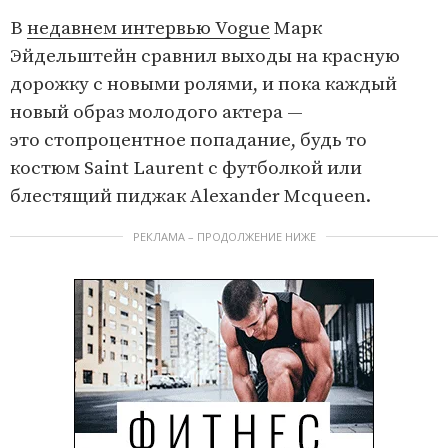
f
t
В
недавнем интервью Vogue
Марк
3
e
Эйдельштейн сравнил выходы на красную
m
дорожку с новыми ролями, и пока каждый
1
новый образ молодого актера —
o
это стопроцентное попадание, будь то
f
костюм Saint Laurent с футболкой или
3
блестящий пиджак Alexander Mcqueen.
РЕКЛАМА – ПРОДОЛЖЕНИЕ НИЖЕ