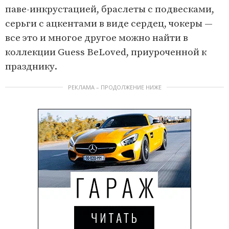
o
паве-инкрустацией, браслеты с подвесками,
f
серьги с ацкентами в виде сердец, чокеры —
6
все это и многое другое можно найти в
коллекции Guess BeLoved, приуроченной к
празднику.
РЕКЛАМА – ПРОДОЛЖЕНИЕ НИЖЕ