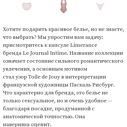
1
o
I
f
t
Хотите подарить красивое белье, но не знаете,
6
e
что выбрать? Мы упростим вам задачу:
m
присмотритесь к капсуле Limerance
1
бренда Le Journal Intime. Название коллекции
o
означает состояние сильного романтического
f
увлечения, а основным мотивом
6
стал узор Toile de Jouy в интерпретации
французской художницы Паскаль Рисбург.
Что характерно для бренда, это белье не
только сексуальное, но и очень удобное —
благодаря посадке, продуманной с
анатомической точностью. Она
наверняка оценит.