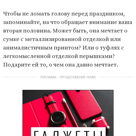
I
f
t
Чтобы не ломать голову перед праздником,
6
e
запоминайте, на что обращает внимание ваша
m
вторая половина. Может быть, она мечтает о
1
сумке с металлизированной отделкой или
o
анималистичным принтом? Или о туфлях с
f
легкомысленной отделкой перышками?
6
Подарите ей то, о чем она давно мечтает.
РЕКЛАМА – ПРОДОЛЖЕНИЕ НИЖЕ