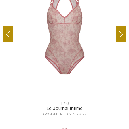
I
1 / 6
Le Journal Intime
t
АРХИВЫ ПРЕСС-СЛУЖБЫ
e
m