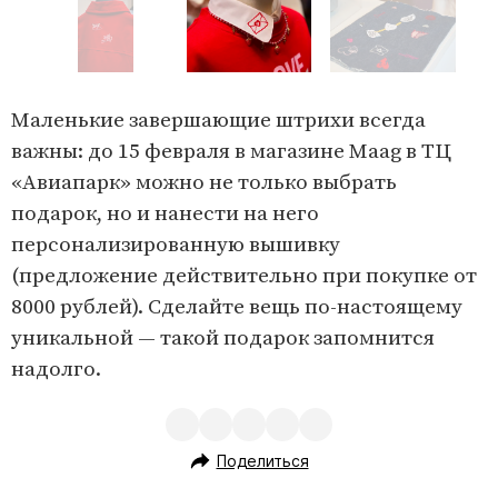
m
1
o
I
f
t
Маленькие завершающие штрихи всегда
4
e
важны: до 15 февраля в магазине Maag в ТЦ
m
«Авиапарк» можно не только выбрать
1
подарок, но и нанести на него
o
персонализированную вышивку
f
(предложение действительно при покупке от
4
8000 рублей). Сделайте вещь по-настоящему
уникальной — такой подарок запомнится
надолго.
Поделиться