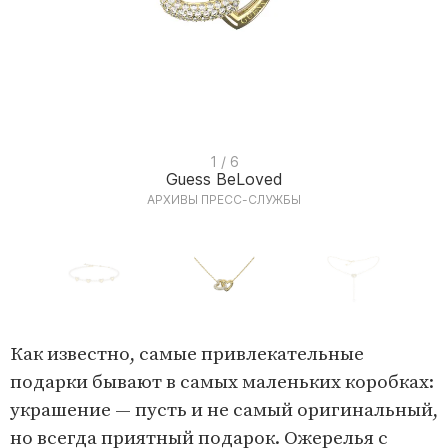
I
1 / 6
Guess BeLoved
t
АРХИВЫ ПРЕСС-СЛУЖБЫ
e
m
1
o
I
f
t
Как известно, самые привлекательные
6
e
подарки бывают в самых маленьких коробках:
m
украшение — пусть и не самый оригинальный,
1
но всегда приятный подарок. Ожерелья с