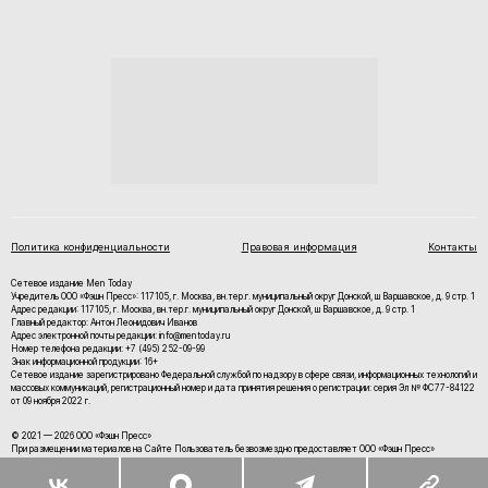
Политика конфиденциальности
Правовая информация
Контакты
Сетевое издание Men Today
Учредитель ООО «Фэшн Пресс»: 117105, г. Москва, вн.тер.г. муниципальный округ Донской, ш Варшавское, д. 9 стр. 1
Адрес редакции: 117105, г. Москва, вн.тер.г. муниципальный округ Донской, ш Варшавское, д. 9 стр. 1
Главный редактор: Антон Леонидович Иванов
Адрес электронной почты редакции: info@mentoday.ru
Номер телефона редакции: +7 (495) 252-09-99
Знак информационной продукции: 16+
Cетевое издание зарегистрировано Федеральной службой по надзору в сфере связи, информационных технологий и
массовых коммуникаций, регистрационный номер и дата принятия решения о регистрации: серия Эл № ФС77-84122
от 09 ноября 2022 г.
© 2021 — 2026 ООО «Фэшн Пресс»
При размещении материалов на Сайте Пользователь безвозмездно предоставляет ООО «Фэшн Пресс»
неисключительные права на использование, воспроизведение, распространение, создание производных
произведений, а также на демонстрацию материалов и доведение их до всеобщего сведения.