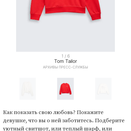
I
1 / 6
Tom Tailor
t
АРХИВЫ ПРЕСС-СЛУЖБЫ
e
m
1
o
I
f
t
Как показать свою любовь? Покажите
6
e
девушке, что вы о ней заботитесь. Подберите
m
уютный свитшот, или теплый шарф, или