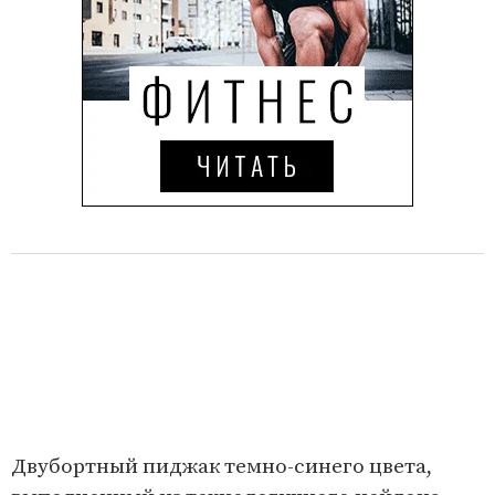
Двубортный пиджак темно-синего цвета,