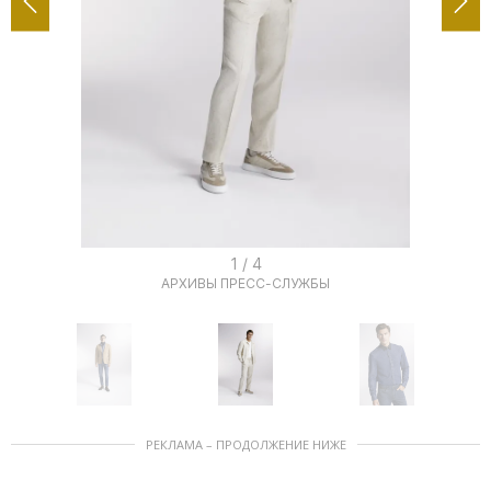
I
1 / 4
АРХИВЫ ПРЕСС-СЛУЖБЫ
t
e
m
1
o
I
f
РЕКЛАМА – ПРОДОЛЖЕНИЕ НИЖЕ
t
4
e