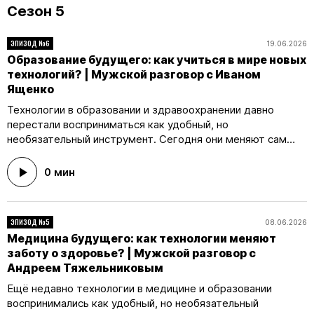
Сезон 5
ЭПИЗОД №6
19.06.2026
Образование будущего: как учиться в мире новых
технологий? | Мужской разговор с Иваном
Ященко
Технологии в образовании и здравоохранении давно
перестали восприниматься как удобный, но
необязательный инструмент. Сегодня они меняют сам
подход к обучению и заботе о здоровье, помогая врачам
и преподавателям в их работе. Чтобы понять, как именно
0 мин
цифровые решения трансформируют эти сферы, Антон
Иванов встретился с столичными представителями обеих
отраслей и обсудил с ними ключевые изменения, которые
ЭПИЗОД №5
08.06.2026
происходят прямо сейчас. Гостем нового выпуска
Медицина будущего: как технологии меняют
«Мужского разговора» стал Иван Валериевич Ященко —
заботу о здоровье? | Мужской разговор с
российский педагог и математик, а также научный
Андреем Тяжельниковым
руководитель Центра педагогического мастерства.
Какую роль в образовательной системе играют
Ещё недавно технологии в медицине и образовании
современные технологии? Как на процесс обучения
воспринимались как удобный, но необязательный