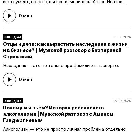
влияет семейное воспитание? И какое будущее ждёт
инструмент, но сегодня всё изменилось. Антон Иванов
российское образование? Ответы — в новом «Мужском
решил встретиться со столичными представителями этих
разговоре».
сфер, чтобы разобраться в том, как современные
0 мин
технологии меняют сам подход к обучению и заботе о
здоровье. Гостем нового выпуска «Мужского разговора»
стал Андрей Тяжельников — доктор медицинских наук и
ЭПИЗОД №4
08.05.2026
главный внештатный специалист по первичной медико-
Отцы и дети: как вырастить наследника в жизни
санитарной помощи Департамента здравоохранения
и в бизнесе? | Мужской разговор с Екатериной
города Москвы. В беседе с ним главный редактор Men
Стрижовой
Today обсудил изменения в московском здравоохранении,
роль искусственного интеллекта и других цифровых
Наследник — это не только про фамилию в паспорте.
решений в этом развитии, а также будущее российской
медицины.
0 мин
ЭПИЗОД №3
27.02.2026
Почему мы пьём? История российского
алкоголизма | Мужской разговор с Амином
Ганджалиевым
Алкоголизм — это не просто личная проблема отдельно