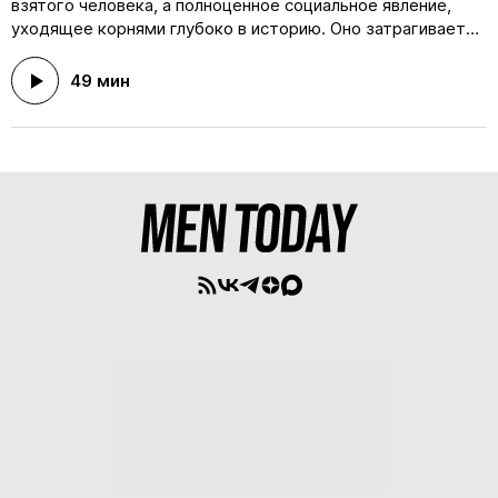
взятого человека, а полноценное социальное явление,
уходящее корнями глубоко в историю. Оно затрагивает
все слои общества, маскируясь под традицию, способ
расслабиться или, например, атрибут творческой натуры.
49 мин
Но почему вообще мы пьём? В новом выпуске подкаста
«Мужской разговор» главный редактор Men Today Антон
Иванов продолжает изучать природу одной из самых
разрушительных зависимостей. В этот раз он встретился
с психиатром-наркологом и главным врачом клиники
Rehab Family Амином Ганджалиевым, чтобы обсудить
историю этого заболевания в России. Как на протяжении
веков менялось отношение к алкоголикам в массовой
культуре? Есть ли разница между мужчинами и
женщинами, когда речь идёт об этом заболевании? Как на
популяризацию спиртных напитков повлияло развитие
городов? И что ждёт подрастающее поколение, если
говорить о зависимостях? Ответы на эти и другие
вопросы — в новом «Мужском разговоре». Ведущий:
Антон Иванов. Гость: Амин Ганджалиев.