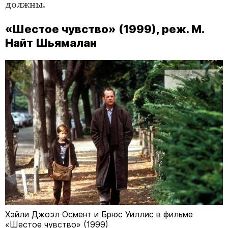
должны.
«Шестое чувство» (1999), реж. М.
Найт Шьямалан
Хэйли Джоэл Осмент и Брюс Уиллис в фильме
«Шестое чувство» (1999)