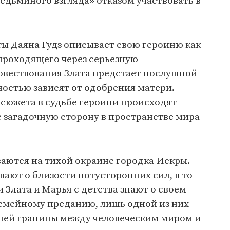
едьминого взгляда» отказом участвовать в
ы Даяна Гудз описывает свою героиню как
проходящего через серьезную
овествования Злата предстает послушной
ностью зависят от одобрения матери.
 сюжета в судьбе героини происходят
 загадочную сторону в пространстве мира
ваются на тихой окраине городка Искры
.
ают о близости потусторонних сил, в то
 Злата и Марья с детства знают о своем
емейному преданию, лишь одной из них
цей границы между человеческим миром и