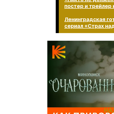
постер и трейлер
Ленинградская гот
сериал «Страх над
НА