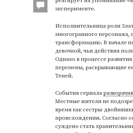
реагирует на упоминание «в
эксперименте.
Исполнительница роли Злат
многогранного персонажа, 
трансформацию. В начале п
девочкой, чьи действия пол
Однако в процессе развития
перемены, раскрывающие ее
Теней.
События сериала
разворачи
Местные жители не подозрев
время как сестры-двойняшки
происхождении. Согласно с
суждено стать хранительни