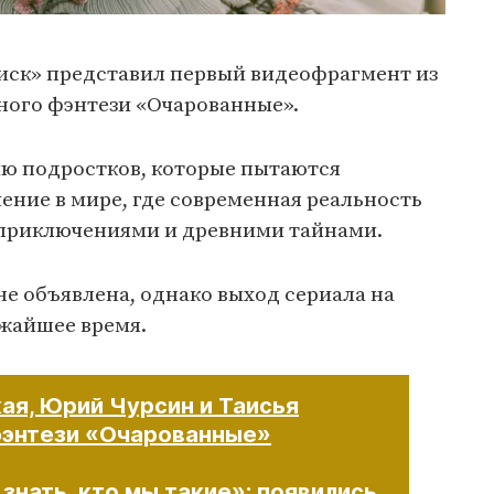
ск» представил первый видеофрагмент из
ого фэнтези «Очарованные».
ию подростков, которые пытаются
ение в мире, где современная реальность
 приключениями и древними тайнами.
не объявлена, однако выход сериала на
жайшее время.
ая, Юрий Чурсин и Таисья
фэнтези «Очарованные»
знать, кто мы такие»: появились