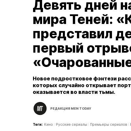
Девять дней н
мира Теней: 
представил д
первый отрыв
«Очарованны
Новое подростковое фэнтези расс
которых случайно открывает порт
оказывается во власти тьмы.
РЕДАКЦИЯ MEN TODAY
Теги:
Кино
Русские сериалы
Премьеры сериалов