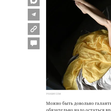
PIXABAY.COM
Можно быть довольно галантн
обязательно надо остаться вп