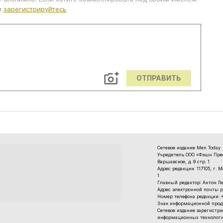
и
зарегистрируйтесь
ОТПРАВИТЬ
Сетевое издание Men Today
Учредитель ООО «Фэшн Пресс
Варшавское, д. 9 стр. 1
Адрес редакции: 117105, г. 
1
Главный редактор: Антон Л
Адрес электронной почты р
Номер телефона редакции: +7
Знак информационной проду
Cетевое издание зарегистри
информационных технологи