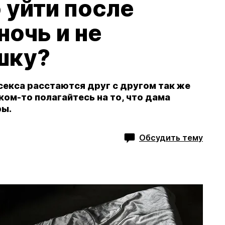
 уйти после
ночь и не
шку?
секса расстаются друг с другом так же
шком-то полагайтесь на то, что дама
ры.
Обсудить тему