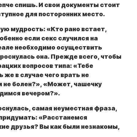
пче спишь. И свои документы стоит
ступное для посторонних место.
ую мудрость: «Кто рано встает,
обенно если секс случился на
деале необходимо осуществить
проснулась она. Прежде всего, чтобы
ацких вопросов типа: «Тебе
 же в случае чего врать не
м не болен?», «Может, чашечку
идимся вечером?».
роснулась, самая неуместная фраза,
 придумать: «Расстанемся
кие друзья? Вы как были незнакомы,