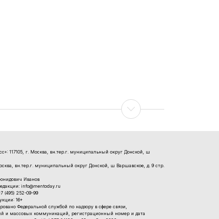
»: 117105, г. Москва, вн.тер.г. муниципальный округ Донской, ш
Москва, вн.тер.г. муниципальный округ Донской, ш Варшавское, д. 9 стр.
еонидович Иванов
едакции: info@mentoday.ru
 (495) 252-09-99
кции: 16+
ровано Федеральной службой по надзору в сфере связи,
й и массовых коммуникаций, регистрационный номер и дата