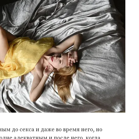
ым до секса и даже во время него, но
олне адекватным и после него, когда