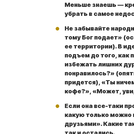
Меньше знаешь — кре
убрать в самое недо
Не забывайте народн
тому Бог подает» (ос
ее территории). В и
подъем до того, как 
избежать лишних дур
понравилось?» (опять
придется), «Ты ниче
кофе?», «Может, ув
Если она все-таки п
какую только можно
друзьями». Какие та
так и остались.