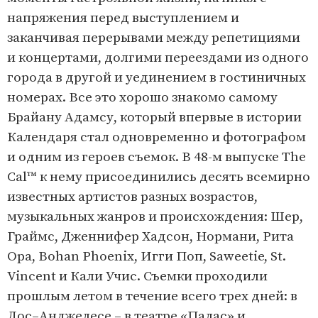
напряжения перед выступлением и
заканчивая перерывами между репетициями
и концертами, долгими переездами из одного
города в другой и уединением в гостиничных
номерах. Все это хорошо знакомо самому
Брайану Адамсу, который впервые в истории
Календаря стал одновременно и фотографом
и одним из героев съемок. В 48-м выпуске The
Cal™ к нему присоединились десять всемирно
известных артистов разных возрастов,
музыкальных жанров и происхождения: Шер,
Граймс, Дженнифер Хадсон, Нормани, Рита
Ора, Bohan Phoenix, Игги Поп, Saweetie, St.
Vincent и Кали Учис. Съемки проходили
прошлым летом в течение всего трех дней: в
Лос–Анджелесе – в театре «Палас» и