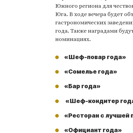
Южного региона для чество
Юга. В ходе вечера будет о
гастрономических заведени
года. Также наградами буд
номинациях.
«Шеф-повар года»
«Сомелье года»
«Бар года»
«Шеф-кондитер год
«Ресторан с лучшей 
«Официант года»