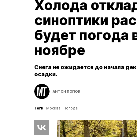
Холода откла
синоптики рас
будет погода 
ноябре
Снега не ожидается до начала де
осадки.
АНТОН ПОПОВ
Теги:
Москва
Погода