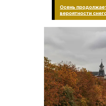
Осень продолжает
вероятности снег