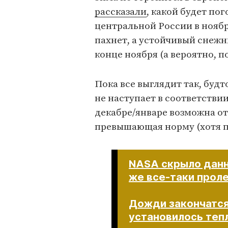
рассказали
, какой будет по
центральной России в ноябр
пахнет, а устойчивый снежн
конце ноября (а вероятно, по
Пока все выглядит так, буд
не наступает в соответстви
декабре/январе возможна о
превышающая норму (хотя по
NASA скрыло данн
же все-таки прол
Дожди закончатся,
установилось теп