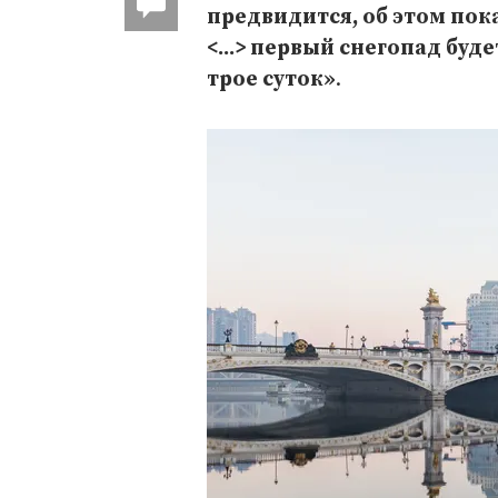
предвидится, об этом пока
<...> первый снегопад буд
трое суток»
.