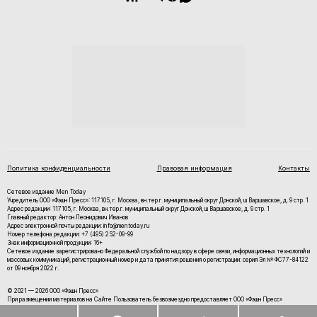
Политика конфиденциальности
Правовая информация
Контакты
Сетевое издание Men Today
Учредитель ООО «Фэшн Пресс»: 117105, г. Москва, вн.тер.г. муниципальный округ Донской, ш Варшавское, д. 9 стр. 1
Адрес редакции: 117105, г. Москва, вн.тер.г. муниципальный округ Донской, ш Варшавское, д. 9 стр. 1
Главный редактор: Антон Леонидович Иванов
Адрес электронной почты редакции: info@mentoday.ru
Номер телефона редакции: +7 (495) 252-09-99
Знак информационной продукции: 16+
Cетевое издание зарегистрировано Федеральной службой по надзору в сфере связи, информационных технологий и
массовых коммуникаций, регистрационный номер и дата принятия решения о регистрации: серия Эл № ФС77-84122
от 09 ноября 2022 г.
© 2021 — 2026 ООО «Фэшн Пресс»
При размещении материалов на Сайте Пользователь безвозмездно предоставляет ООО «Фэшн Пресс»
неисключительные права на использование, воспроизведение, распространение, создание производных
произведений, а также на демонстрацию материалов и доведение их до всеобщего сведения.