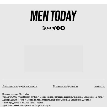
Политика конфиденциальности
Правовая информация
Контакты
Сетевое издание Men Today
Учредитель ООО «Фэшн Пресс»: 117105, г. Москва, вн.тер.г. муниципальный округ Донской, ш Варшавское, д. 9 стр. 1
Адрес редакции: 117105, г. Москва, вн.тер.г. муниципальный округ Донской, ш Варшавское, д. 9 стр. 1
Главный редактор: Антон Леонидович Иванов
Адрес электронной почты редакции: info@mentoday.ru