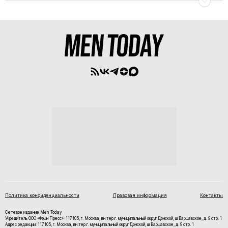
Политика конфиденциальности
Правовая информация
Контакты
Сетевое издание Men Today
Учредитель ООО «Фэшн Пресс»: 117105, г. Москва, вн.тер.г. муниципальный округ Донской, ш Варшавское, д. 9 стр. 1
Адрес редакции: 117105, г. Москва, вн.тер.г. муниципальный округ Донской, ш Варшавское, д. 9 стр. 1