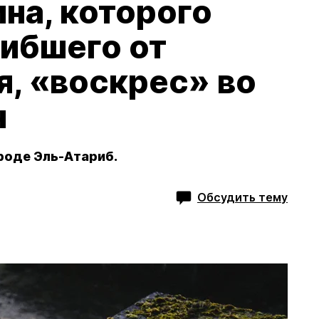
на, которого
гибшего от
, «воскрес» во
н
роде Эль-Атариб.
Обсудить тему