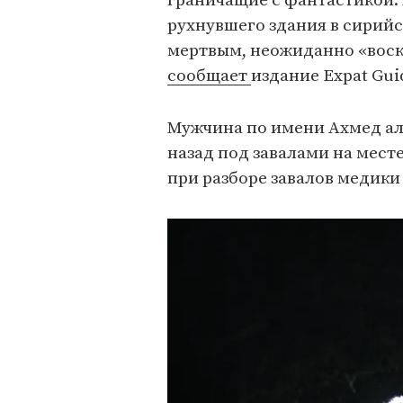
граничащие с фантастикой.
рухнувшего здания в сирий
мертвым, неожиданно «воск
сообщает
издание Expat Gui
Мужчина по имени Ахмед ал
назад под завалами на мест
при разборе завалов медики