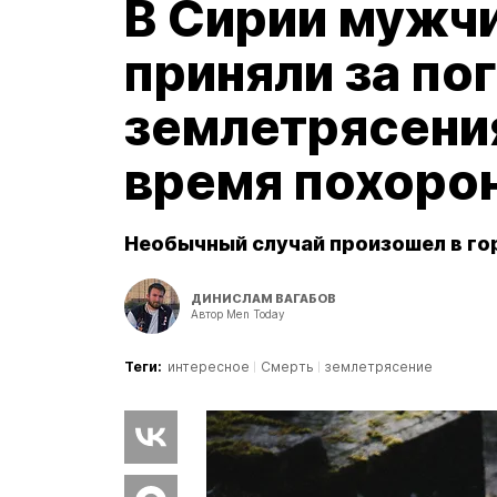
В Сирии мужчи
приняли за по
землетрясения
время похоро
Необычный случай произошел в го
ДИНИСЛАМ ВАГАБОВ
Автор Men Today
Теги:
интересное
Смерть
землетрясение