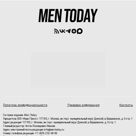
Политика конфиденциальности
Правовая информация
Контакты
Сетевое издание Men Today
Учредитель ООО «Фэшн Пресс»: 117105, г. Москва, вн.тер.г. муниципальный округ Донской, ш Варшавское, д. 9 стр. 1
Адрес редакции: 117105, г. Москва, вн.тер.г. муниципальный округ Донской, ш Варшавское, д. 9 стр. 1
Главный редактор: Антон Леонидович Иванов
Адрес электронной почты редакции: info@mentoday.ru
Номер телефона редакции: +7 (495) 252-09-99