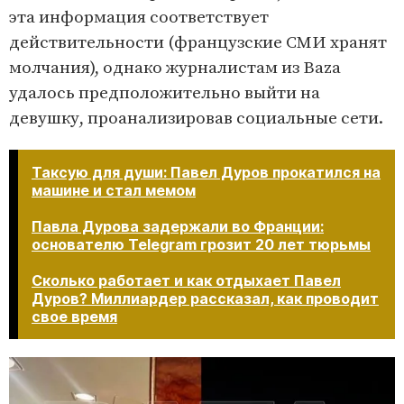
эта информация соответствует
действительности (французские СМИ хранят
молчания), однако журналистам из Baza
удалось предположительно выйти на
девушку, проанализировав социальные сети.
Таксую для души: Павел Дуров прокатился на
машине и стал мемом
Павла Дурова задержали во Франции:
основателю Telegram грозит 20 лет тюрьмы
Сколько работает и как отдыхает Павел
Дуров? Миллиардер рассказал, как проводит
свое время​​​​​​​