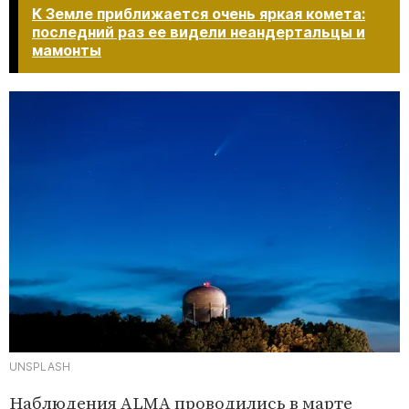
К Земле приближается очень яркая комета:
последний раз ее видели неандертальцы и
мамонты​​​​​​​
UNSPLASH
Наблюдения ALMA проводились в марте