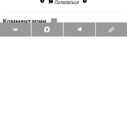
Поделиться
Комментарии
Вы уже сейчас можете ответить автору анонимно. Если хотите
комментировать под своим именем и следить за дискуссией —
войдите
или
зарегистрируйтесь
ОТПРАВИТЬ
ЖИЗНЬ
ОПЫТ
21.07.2026, 17:56
Что общего у коллекционера