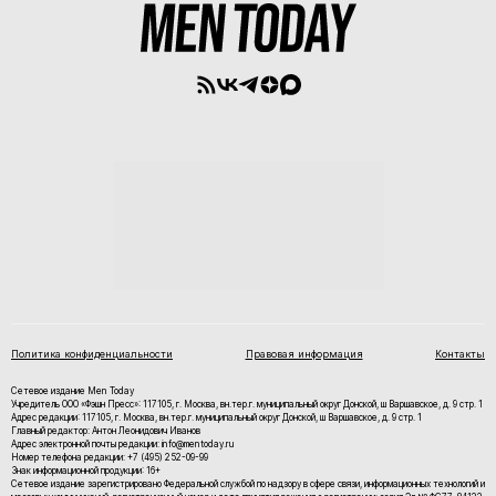
Политика конфиденциальности
Правовая информация
Контакты
Сетевое издание Men Today
Учредитель ООО «Фэшн Пресс»: 117105, г. Москва, вн.тер.г. муниципальный округ Донской, ш Варшавское, д. 9 стр. 1
Адрес редакции: 117105, г. Москва, вн.тер.г. муниципальный округ Донской, ш Варшавское, д. 9 стр. 1
Главный редактор: Антон Леонидович Иванов
Адрес электронной почты редакции: info@mentoday.ru
Номер телефона редакции: +7 (495) 252-09-99
Знак информационной продукции: 16+
Cетевое издание зарегистрировано Федеральной службой по надзору в сфере связи, информационных технологий и