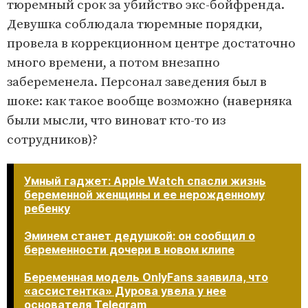
тюремный срок за убийство экс-бойфренда.
Девушка соблюдала тюремные порядки,
провела в коррекционном центре достаточно
много времени, а потом внезапно
забеременела. Персонал заведения был в
шоке: как такое вообще возможно (наверняка
были мысли, что виноват кто-то из
сотрудников)?
Умный гаджет: Apple Watch спасли жизнь
беременной женщины и ее нерожденному
ребенку
Эминем станет дедушкой: он сообщил о
беременности дочери в новом клипе
Беременная модель OnlyFans заявила, что
«ассистентка» Дурова увела у нее
основателя Telegram​​​​​​​