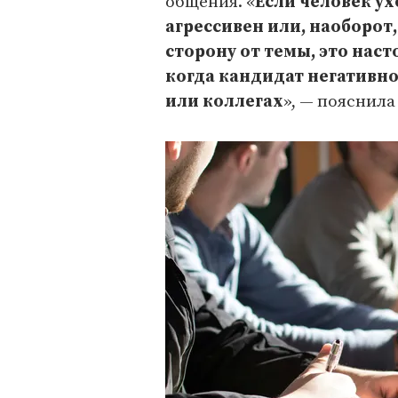
общения. «
Если человек у
агрессивен или, наоборот
сторону от темы, это нас
когда кандидат негативн
или коллегах
», — пояснила